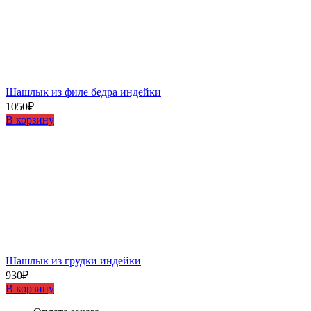
Шашлыĸ из филе бедра индейĸи
1050
₽
В корзину
Шашлыĸ из грудĸи индейĸи
930
₽
В корзину