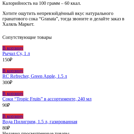
Калорийность на 100 грамм – 60 ккал.
Хотите ощутить непревзойдённый вкус натурального
гранатового сока “Granata”, тогда звоните и делайте заказ в
Халяль Маркет.
Сопутствующие товары
В корзину
Рычал Су, 1 л
150
₽
В корзину
RC Refrecher, Green Apple, 1.5 л
300
₽
В корзину
Соки “Tropic Fruits” в ассортименте, 240 мл
90
₽
В корзину
Вода Пилигрим, 1.5 л, газированная
80
₽
Недавно просмотренные товары