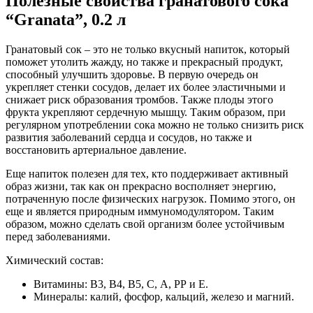
Полезные свойства гранатового сока
“Granata”, 0.2 л
Гранатовый сок – это не только вкусный напиток, который
поможет утолить жажду, но также и прекрасный продукт,
способный улучшить здоровье. В первую очередь он
укрепляет стенки сосудов, делает их более эластичными и
снижает риск образования тромбов. Также плоды этого
фрукта укрепляют сердечную мышцу. Таким образом, при
регулярном употреблении сока можно не только снизить риск
развития заболеваний сердца и сосудов, но также и
восстановить артериальное давление.
Еще напиток полезен для тех, кто поддерживает активный
образ жизни, так как он прекрасно восполняет энергию,
потраченную после физических нагрузок. Помимо этого, он
еще и является природным иммуномодулятором. Таким
образом, можно сделать свой организм более устойчивым
перед заболеваниями.
Химический состав:
Витамины: В3, В4, В5, С, А, РР и Е.
Минералы: калий, фосфор, кальций, железо и магний.