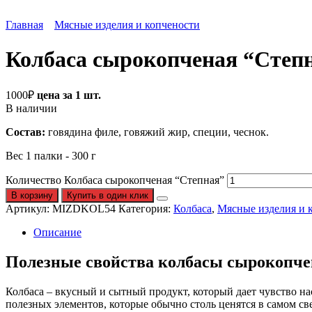
Главная
Мясные изделия и копчености
Колбаса сырокопченая “Степ
1000
₽
цена за 1 шт.
В наличии
Состав:
говядина филе, говяжий жир, специи, чеснок.
Вес 1 палки - 300 г
Количество Колбаса сырокопченая “Степная”
В корзину
Купить в один клик
Артикул:
MIZDKOL54
Категория:
Колбаса
,
Мясные изделия и 
Описание
Полезные свойства колбасы сырокопче
Колбаса – вкусный и сытный продукт, который дает чувство на
полезных элементов, которые обычно столь ценятся в самом св