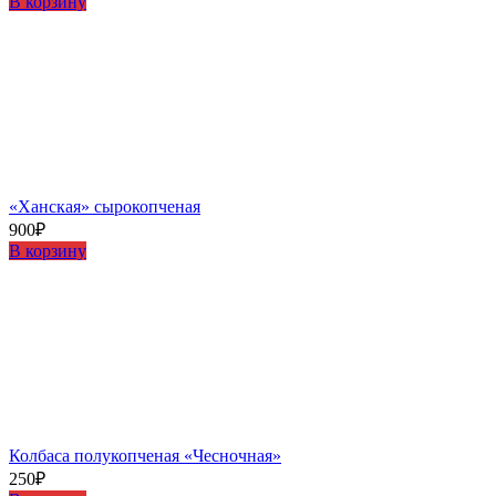
В корзину
«Ханская» сырокопченая
900
₽
В корзину
Колбаса полукопченая «Чесночная»
250
₽