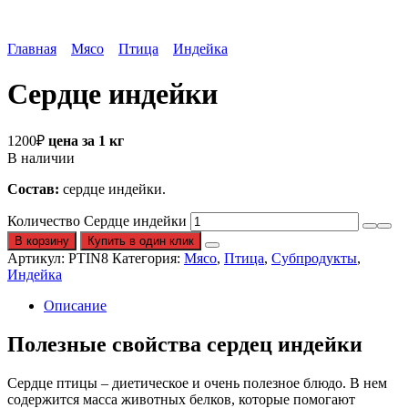
Главная
Мясо
Птица
Индейка
Сердце индейки
1200
₽
цена за 1 кг
В наличии
Состав:
сердце индейки.
Количество Сердце индейки
В корзину
Купить в один клик
Артикул:
PTIN8
Категория:
Мясо
,
Птица
,
Субпродукты
,
Индейка
Описание
Полезные свойства сердец индейки
Сердце птицы – диетическое и очень полезное блюдо. В нем
содержится масса животных белков, которые помогают