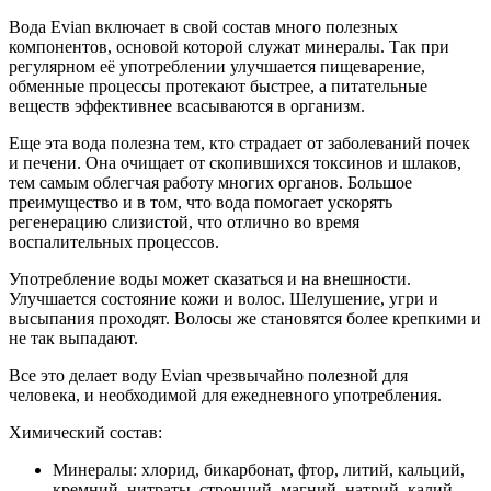
Вода Evian включает в свой состав много полезных
компонентов, основой которой служат минералы. Так при
регулярном её употреблении улучшается пищеварение,
обменные процессы протекают быстрее, а питательные
веществ эффективнее всасываются в организм.
Еще эта вода полезна тем, кто страдает от заболеваний почек
и печени. Она очищает от скопившихся токсинов и шлаков,
тем самым облегчая работу многих органов. Большое
преимущество и в том, что вода помогает ускорять
регенерацию слизистой, что отлично во время
воспалительных процессов.
Употребление воды может сказаться и на внешности.
Улучшается состояние кожи и волос. Шелушение, угри и
высыпания проходят. Волосы же становятся более крепкими и
не так выпадают.
Все это делает воду Evian чрезвычайно полезной для
человека, и необходимой для ежедневного употребления.
Химический состав:
Минералы: хлорид, бикарбонат, фтор, литий, кальций,
кремний, нитраты, стронций, магний, натрий, калий.