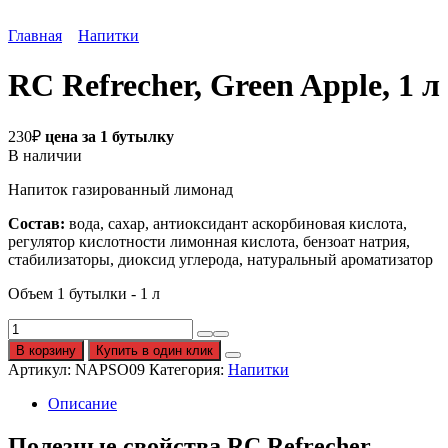
Главная
Напитки
RC Refrecher, Green Apple, 1 л
230
₽
цена за 1 бутылку
В наличии
Напиток газированный лимонад
Состав:
вода, сахар, антиоксидант аскорбиновая кислота,
регулятор кислотности лимонная кислота, бензоат натрия,
стабилизаторы, диоксид углерода, натуральный ароматизатор
Объем 1 бутылки - 1 л
Количество
RC
В корзину
Купить в один клик
Refrecher,
Артикул:
NAPSO09
Категория:
Напитки
Green
Apple,
Описание
1
л
Полезные свойства
RC
Refrecher,