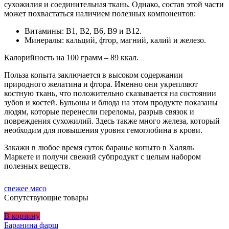
сухожилия и соединительная ткань. Однако, состав этой части
может похвастаться наличием полезных компонентов:
Витамины: В1, В2, В6, В9 и В12.
Минералы: кальций, фтор, магний, калий и железо.
Калорийность на 100 грамм – 89 ккал.
Польза копыта заключается в высоком содержании
природного желатина и фтора. Именно они укрепляют
костную ткань, что положительно сказывается на состоянии
зубов и костей. Бульоны и блюда на этом продукте показаны
людям, которые перенесли переломы, разрыв cвязок и
повреждения сухожилий. Здесь также много железа, который
необходим для повышения уровня гемоглобина в крови.
Закажи в любое время суток баранье копыто в Халяль
Маркете и получи свежий субпродукт с целым набором
полезных веществ.
свежее мясо
Сопутствующие товары
В корзину
Баранина фарш