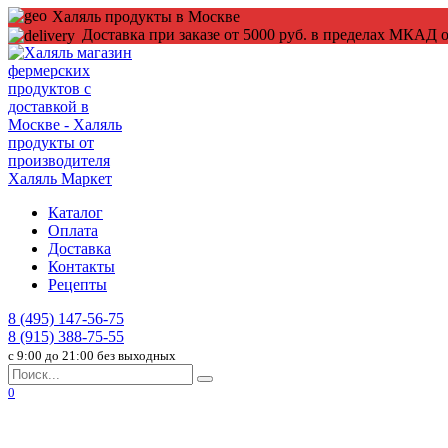
Перейти
Халяль продукты в Москве
к
Доставка при заказе от 5000 руб. в пределах МКАД о
содержанию
Каталог
Оплата
Доставка
Контакты
Рецепты
8 (495) 147-56-75
8 (915) 388-75-55
c 9:00 до 21:00 без выходных
Search
for:
0