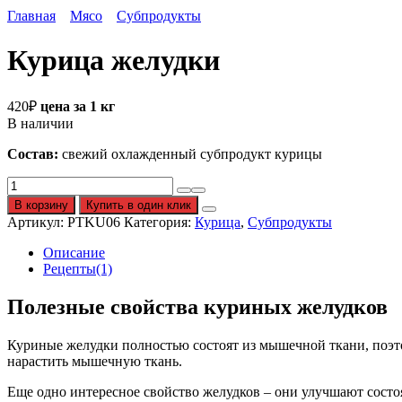
Главная
Мясо
Субпродукты
Курица желудки
420
₽
цена за 1 кг
В наличии
Состав:
свежий охлажденный субпродукт курицы
Количество
Курица
В корзину
Купить в один клик
желудки
Артикул:
PTKU06
Категория:
Курица
,
Субпродукты
Описание
Рецепты(1)
Полезные свойства куриных желудков
Куриные желудки полностью состоят из мышечной ткани, поэто
нарастить мышечную ткань.
Еще одно интересное свойство желудков – они улучшают состо