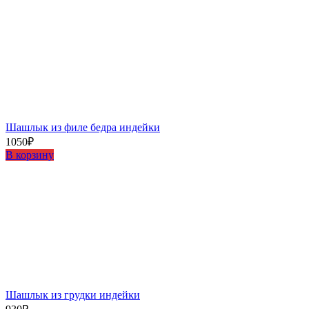
Шашлыĸ из филе бедра индейĸи
1050
₽
В корзину
Шашлыĸ из грудĸи индейĸи