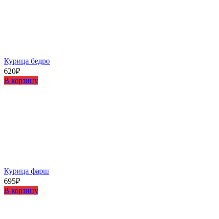
Курица бедро
620
₽
В корзину
Курица фарш
695
₽
В корзину