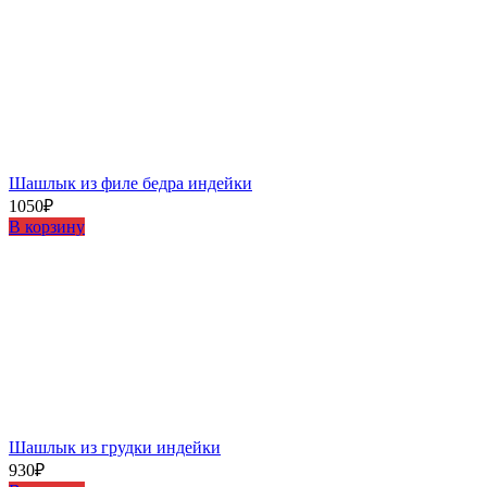
Шашлыĸ из филе бедра индейĸи
1050
₽
В корзину
Шашлыĸ из грудĸи индейĸи
930
₽