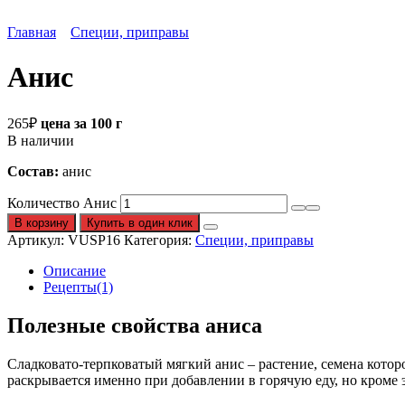
Главная
Специи, приправы
Анис
265
₽
цена за 100 г
В наличии
Состав:
анис
Количество Анис
В корзину
Купить в один клик
Артикул:
VUSP16
Категория:
Специи, приправы
Описание
Рецепты(1)
Полезные свойства аниса
Сладковато-терпковатый мягкий анис – растение, семена кото
раскрывается именно при добавлении в горячую еду, но кроме 