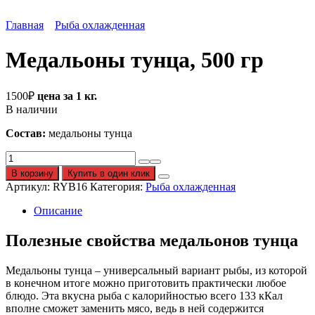
Главная
Рыба охлажденная
Медальоны тунца, 500 гр
1500
₽
цена за 1 кг.
В наличии
Состав:
медальоны тунца
Количество
Медальоны
В корзину
Купить в один клик
тунца,
Артикул:
RYB16
Категория:
Рыба охлажденная
500
гр
Описание
Полезные свойства медальонов тунца
Медальоны тунца – универсальный вариант рыбы, из которой
в конечном итоге можно приготовить практически любое
блюдо. Эта вкусна рыба с калорийностью всего 133 кКал
вполне сможет заменить мясо, ведь в ней содержится