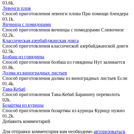
0
3.6k.
Левенги плов
Способ приготовления левенги плова При помощи блендера
0
3.1k.
Яичница с помидорами
Способ приготовления яичницы с помидорами Сливочное
0
2.2k.
Классическая азербайджанская довга
Способ приготовления классической азербайджанской довги
0
2.5k.
Бозбаш из говядины
Способ приготовления бозбаш из говядины Нут заливается
0
1.8k.
Долма из виноградных листьев
Способ приготовления долмы из виноградных листьев Если
0
1.4k.
Тава-Кебаб
Способ приготовления Тава-Кебаб Баранину перемолоть
0
2k.
Бозартма из курицы
Способ приготовления бозартмы из курицы Курицу нужно
0
1.2k.
Добавить комментарий
Для отправки комментария вам необходимо
авторизоваться
.