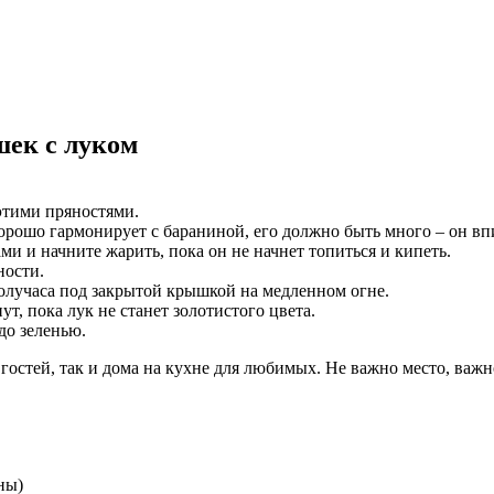
шек с луком
этими пряностями.
хорошо гармонирует с бараниной, его должно быть много – он вп
и и начните жарить, пока он не начнет топиться и кипеть.
ности.
олучаса под закрытой крышкой на медленном огне.
, пока лук не станет золотистого цвета.
до зеленью.
гостей, так и дома на кухне для любимых. Не важно место, важ
ны)