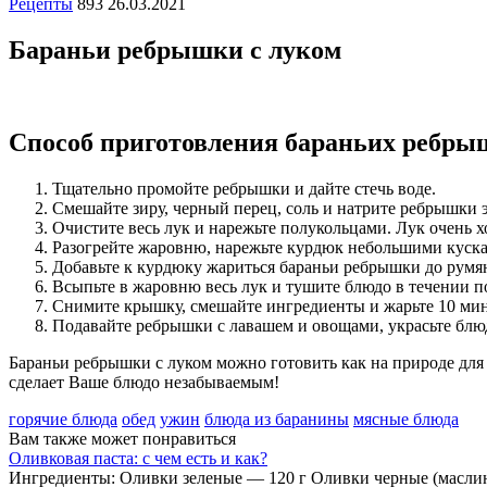
Рецепты
893
26.03.2021
Бараньи ребрышки с луком
Способ приготовления бараньих ребры
Тщательно промойте ребрышки и дайте стечь воде.
Смешайте зиру, черный перец, соль и натрите ребрышки 
Очистите весь лук и нарежьте полукольцами. Лук очень 
Разогрейте жаровню, нарежьте курдюк небольшими кускам
Добавьте к курдюку жариться бараньи ребрышки до румя
Всыпьте в жаровню весь лук и тушите блюдо в течении п
Снимите крышку, смешайте ингредиенты и жарьте 10 минут
Подавайте ребрышки с лавашем и овощами, украсьте блю
Бараньи ребрышки с луком можно готовить как на природе для 
сделает Ваше блюдо незабываемым!
горячие блюда
обед
ужин
блюда из баранины
мясные блюда
Вам также может понравиться
Оливковая паста: с чем есть и как?
Ингредиенты: Оливки зеленые — 120 г Оливки черные (масли