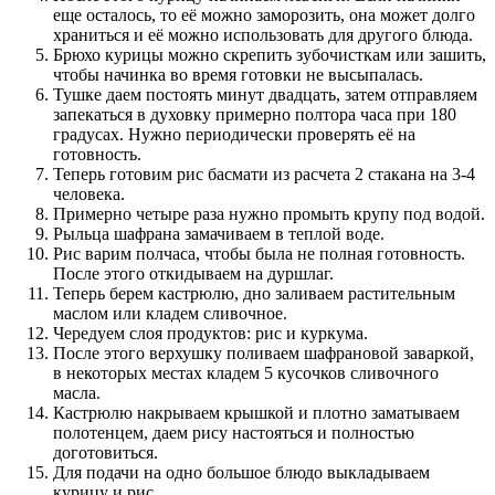
еще осталось, то её можно заморозить, она может долго
храниться и её можно использовать для другого блюда.
Брюхо курицы можно скрепить зубочисткам или зашить,
чтобы начинка во время готовки не высыпалась.
Тушке даем постоять минут двадцать, затем отправляем
запекаться в духовку примерно полтора часа при 180
градусах. Нужно периодически проверять её на
готовность.
Теперь готовим рис басмати из расчета 2 стакана на 3-4
человека.
Примерно четыре раза нужно промыть крупу под водой.
Рыльца шафрана замачиваем в теплой воде.
Рис варим полчаса, чтобы была не полная готовность.
После этого откидываем на дуршлаг.
Теперь берем кастрюлю, дно заливаем растительным
маслом или кладем сливочное.
Чередуем слоя продуктов: рис и куркума.
После этого верхушку поливаем шафрановой заваркой,
в некоторых местах кладем 5 кусочков сливочного
масла.
Кастрюлю накрываем крышкой и плотно заматываем
полотенцем, даем рису настояться и полностью
доготовиться.
Для подачи на одно большое блюдо выкладываем
курицу и рис.