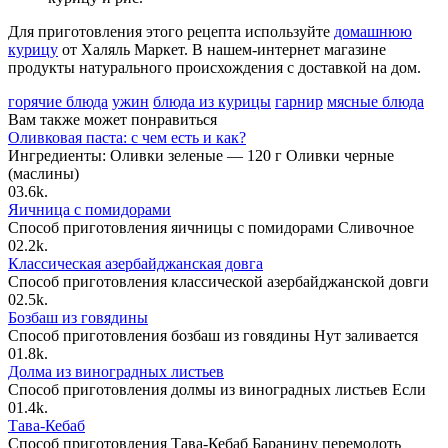
Для приготовления этого рецепта используйте
домашнюю
курицу
от Халяль Маркет. В нашем-интернет магазине
продукты натурального происхождения с доставкой на дом.
горячие блюда
ужин
блюда из курицы
гарнир
мясные блюда
Вам также может понравиться
Оливковая паста: с чем есть и как?
Ингредиенты: Оливки зеленые — 120 г Оливки черные
(маслины)
0
3.6k.
Яичница с помидорами
Способ приготовления яичницы с помидорами Сливочное
0
2.2k.
Классическая азербайджанская довга
Способ приготовления классической азербайджанской довги
0
2.5k.
Бозбаш из говядины
Способ приготовления бозбаш из говядины Нут заливается
0
1.8k.
Долма из виноградных листьев
Способ приготовления долмы из виноградных листьев Если
0
1.4k.
Тава-Кебаб
Способ приготовления Тава-Кебаб Баранину перемолоть