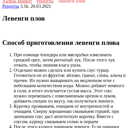
Халяль Маркет
Рецепты
Левенги плов
Рецепты
3.1k.
26.03.2021
Левенги плов
Способ приготовления левенги плова
При помощи блендера или мясорубки измельчить
грецкий орех, затем репчатый лук. После этого лук
отжать, чтобы лишняя влага ушла.
Отдельно можно сделать или купить соус туршу.
Готовиться он из фруктов: яблоко, гранат, слива, алыча и
прочее. Их нужно вываривать на медленном огне с
небольшим количеством воды. Можно добавит немного
в соли, в итоге получается густая масса. Этот соус
нужно перемешать с измельченным орехом и луком,
добавить специи по вкусу, так получиться левенги.
Курочку промываем, очищаем от внутренностей и
очищаем. Сверху хорошенько смазываем туршей, при
запекании соус даст аппетитную корочку. Вместе с
соусом, курицу смазываем солью и перцем
После этого курицу начинаем левенги. Если начинки