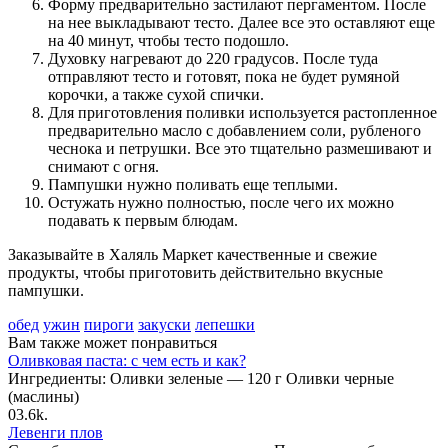
Форму предварительно застилают пергаментом. После
на нее выкладывают тесто. Далее все это оставляют еще
на 40 минут, чтобы тесто подошло.
Духовку нагревают до 220 градусов. После туда
отправляют тесто и готовят, пока не будет румяной
корочки, а также сухой спички.
Для приготовления поливки используется растопленное
предварительно масло с добавлением соли, рубленого
чеснока и петрушки. Все это тщательно размешивают и
снимают с огня.
Пампушки нужно поливать еще теплыми.
Остужать нужно полностью, после чего их можно
подавать к первым блюдам.
Заказывайте в Халяль Маркет качественные и свежие
продукты, чтобы приготовить действительно вкусные
пампушки.
обед
ужин
пироги
закуски
лепешки
Вам также может понравиться
Оливковая паста: с чем есть и как?
Ингредиенты: Оливки зеленые — 120 г Оливки черные
(маслины)
0
3.6k.
Левенги плов