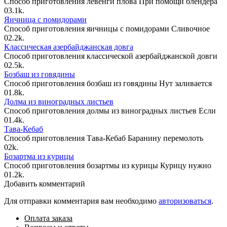
Способ приготовления левенги плова При помощи блендера
0
3.1k.
Яичница с помидорами
Способ приготовления яичницы с помидорами Сливочное
0
2.2k.
Классическая азербайджанская довга
Способ приготовления классической азербайджанской довги
0
2.5k.
Бозбаш из говядины
Способ приготовления бозбаш из говядины Нут заливается
0
1.8k.
Долма из виноградных листьев
Способ приготовления долмы из виноградных листьев Если
0
1.4k.
Тава-Кебаб
Способ приготовления Тава-Кебаб Баранину перемолоть
0
2k.
Бозартма из курицы
Способ приготовления бозартмы из курицы Курицу нужно
0
1.2k.
Добавить комментарий
Для отправки комментария вам необходимо
авторизоваться
.
Оплата заказа