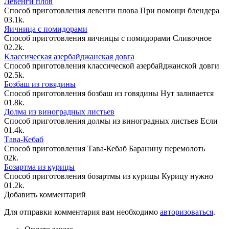
Левенги плов
Способ приготовления левенги плова При помощи блендера
0
3.1k.
Яичница с помидорами
Способ приготовления яичницы с помидорами Сливочное
0
2.2k.
Классическая азербайджанская довга
Способ приготовления классической азербайджанской довги
0
2.5k.
Бозбаш из говядины
Способ приготовления бозбаш из говядины Нут заливается
0
1.8k.
Долма из виноградных листьев
Способ приготовления долмы из виноградных листьев Если
0
1.4k.
Тава-Кебаб
Способ приготовления Тава-Кебаб Баранину перемолоть
0
2k.
Бозартма из курицы
Способ приготовления бозартмы из курицы Курицу нужно
0
1.2k.
Добавить комментарий
Для отправки комментария вам необходимо
авторизоваться
.