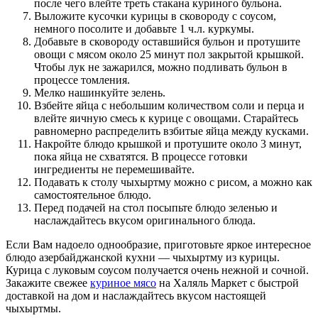
после чего влейте треть стакана куриного бульона.
Выложите кусочки курицы в сковороду с соусом,
немного посолите и добавьте 1 ч.л. куркумы.
Добавьте в сковороду оставшийся бульон и протушите
овощи с мясом около 25 минут пол закрытой крышкой.
Чтобы лук не зажарился, можно подливать бульон в
процессе томления.
Мелко нашинкуйте зелень.
Взбейте яйца с небольшим количеством соли и перца и
влейте яичную смесь к курице с овощами. Старайтесь
равномерно распределить взбитые яйца между кусками.
Накройте блюдо крышкой и протушите около 3 минут,
пока яйца не схватятся. В процессе готовки
ингредиенты не перемешивайте.
Подавать к столу чыхыртму можно с рисом, а можно как
самостоятельное блюдо.
Перед подачей на стол посыпьте блюдо зеленью и
наслаждайтесь вкусом оригинального блюда.
Если Вам надоело однообразие, приготовьте яркое интересное
блюдо азербайджанской кухни — чыхыртму из курицы.
Курица с луковым соусом получается очень нежной и сочной.
Закажите свежее
куриное мясо
на Халяль Маркет с быстрой
доставкой на дом и наслаждайтесь вкусом настоящей
чыхыртмы.