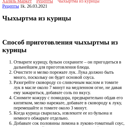
Халяль Маркет
Рецепты
Чыхыртма из курицы
Рецепты
1k.
26.03.2021
Чыхыртма из курицы
Способ приготовления чыхыртмы из
курицы
Отварите курицу, бульон сохраните – он пригодиться в
дальнейшем для приготовления блюда.
Очистите и мелко порежьте лук. Лука должно быть
много, поскольку он будет основой соуса.
Разогрейте сковороду со сливочным маслом и томите
лук в масле около 7 минут на медленном огне, не давая
ему зажариться, добавьте соль по вкусу.
Снимите кожуру с помидора, предварительно обдав его
кипятком, мелко нарежьте, добавьте в сковороду к луку,
перемешайте и томите около 3 минут.
Когда курица сварилась, извлеките ее из бульона и
немного обжарьте отдельно.
Добавьте сок половины лимона в луково-томатный соус,