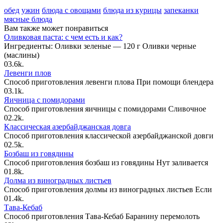
обед
ужин
блюда с овощами
блюда из курицы
запеканки
мясные блюда
Вам также может понравиться
Оливковая паста: с чем есть и как?
Ингредиенты: Оливки зеленые — 120 г Оливки черные
(маслины)
0
3.6k.
Левенги плов
Способ приготовления левенги плова При помощи блендера
0
3.1k.
Яичница с помидорами
Способ приготовления яичницы с помидорами Сливочное
0
2.2k.
Классическая азербайджанская довга
Способ приготовления классической азербайджанской довги
0
2.5k.
Бозбаш из говядины
Способ приготовления бозбаш из говядины Нут заливается
0
1.8k.
Долма из виноградных листьев
Способ приготовления долмы из виноградных листьев Если
0
1.4k.
Тава-Кебаб
Способ приготовления Тава-Кебаб Баранину перемолоть