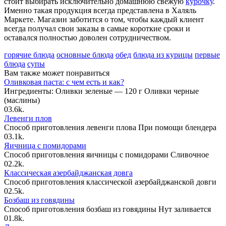
стоит выбирать исключительно домашнюю свежую
курочку
.
Именно такая продукция всегда представлена в Халяль
Маркете. Магазин заботится о том, чтобы каждый клиент
всегда получал свои заказы в самые короткие сроки и
оставался полностью доволен сотрудничеством.
горячие блюда
основные блюда
обед
блюда из курицы
первые
блюда
супы
Вам также может понравиться
Оливковая паста: с чем есть и как?
Ингредиенты: Оливки зеленые — 120 г Оливки черные
(маслины)
0
3.6k.
Левенги плов
Способ приготовления левенги плова При помощи блендера
0
3.1k.
Яичница с помидорами
Способ приготовления яичницы с помидорами Сливочное
0
2.2k.
Классическая азербайджанская довга
Способ приготовления классической азербайджанской довги
0
2.5k.
Бозбаш из говядины
Способ приготовления бозбаш из говядины Нут заливается
0
1.8k.