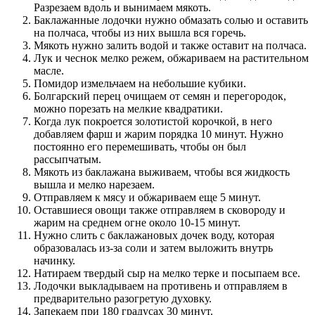
Разрезаем вдоль и вынимаем мякоть.
Баклажанные лодочки нужно обмазать солью и оставить
на полчаса, чтобы из них вышла вся горечь.
Мякоть нужно залить водой и также оставит на полчаса.
Лук и чеснок мелко режем, обжариваем на растительном
масле.
Помидор измельчаем на небольшие кубики.
Болгарский перец очищаем от семян и перегородок,
можно порезать на мелкие квадратики.
Когда лук покроется золотистой корочкой, в него
добавляем фарш и жарим порядка 10 минут. Нужно
постоянно его перемешивать, чтобы он был
рассыпчатым.
Мякоть из баклажана выживаем, чтобы вся жидкость
вышла и мелко нарезаем.
Отправляем к мясу и обжариваем еще 5 минут.
Оставшиеся овощи также отправляем в сковороду и
жарим на среднем огне около 10-15 минут.
Нужно слить с баклажановых дочек воду, которая
образовалась из-за соли и затем выложить внутрь
начинку.
Натираем твердый сыр на мелко терке и посыпаем все.
Лодочки выкладываем на противень и отправляем в
предварительно разогретую духовку.
Запекаем при 180 градусах 30 минут.