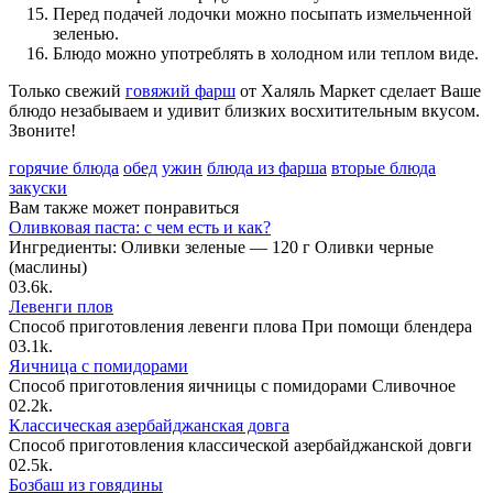
Перед подачей лодочки можно посыпать измельченной
зеленью.
Блюдо можно употреблять в холодном или теплом виде.
Только свежий
говяжий фарш
от Халяль Маркет сделает Ваше
блюдо незабываем и удивит близких восхитительным вкусом.
Звоните!
горячие блюда
обед
ужин
блюда из фарша
вторые блюда
закуски
Вам также может понравиться
Оливковая паста: с чем есть и как?
Ингредиенты: Оливки зеленые — 120 г Оливки черные
(маслины)
0
3.6k.
Левенги плов
Способ приготовления левенги плова При помощи блендера
0
3.1k.
Яичница с помидорами
Способ приготовления яичницы с помидорами Сливочное
0
2.2k.
Классическая азербайджанская довга
Способ приготовления классической азербайджанской довги
0
2.5k.
Бозбаш из говядины