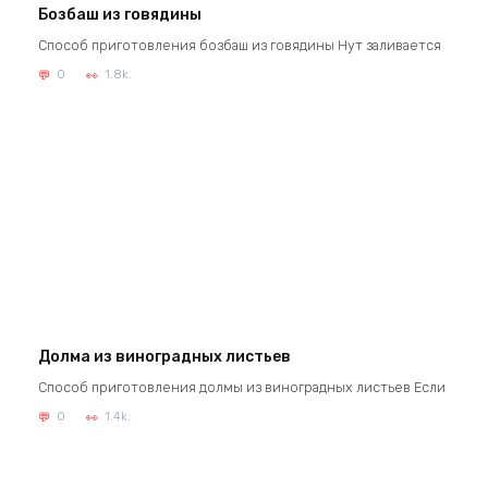
Бозбаш из говядины
Способ приготовления бозбаш из говядины Нут заливается
0
1.8k.
Долма из виноградных листьев
Способ приготовления долмы из виноградных листьев Если
0
1.4k.