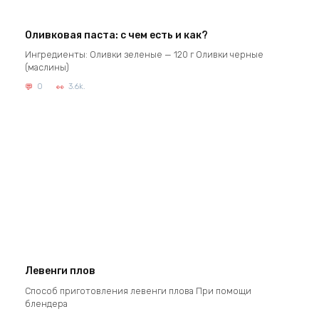
Оливковая паста: с чем есть и как?
Ингредиенты: Оливки зеленые — 120 г Оливки черные
(маслины)
0
3.6k.
Левенги плов
Способ приготовления левенги плова При помощи
блендера