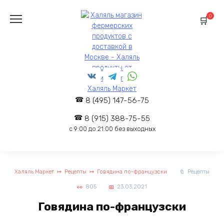
Перейти
к
0
содержанию
8 (495) 147-56-75
8 (915) 388-75-55
c 9:00 до 21:00 без выходных
Халяль Маркет
Рецепты
Говядина по-французски
Рецепты
805
23.03.2021
Говядина по-французски