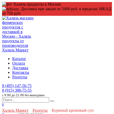
Перейти
Халяль продукты в Москве
к
Доставка при заказе от 5000 руб. в пределах МКАД
содержанию
от 750 руб.
Каталог
Оплата
Доставка
Контакты
Рецепты
8 (495) 147-56-75
8 (915) 388-75-55
c 9:00 до 21:00 без выходных
Search
for:
0
Халяль Маркет
Рецепты
Куриный кремовый суп