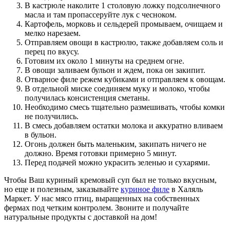
В кастрюле наколите 1 столовую ложку подсолнечного
масла и там пропассеруйте лук с чесноком.
Картофель, морковь и сельдерей промываем, очищаем и
мелко нарезаем.
Отправляем овощи в кастрюлю, также добавляем соль и
перец по вкусу.
Готовим их около 1 минуты на среднем огне.
В овощи заливаем бульон и ждем, пока он закипит.
Отварное филе режем кубиками и отправляем к овощам.
В отдельной миске соединяем муку и молоко, чтобы
получилась консистенция сметаны.
Необходимо смесь тщательно размешивать, чтобы комки
не получились.
В смесь добавляем остатки молока и аккуратно вливаем
в бульон.
Огонь должен быть маленьким, закипать ничего не
должно. Время готовки примерно 5 минут.
Перед подачей можно украсить зеленью и сухарями.
Чтобы Ваш куриный кремовый суп был не только вкусным,
но еще и полезным, заказывайте
куриное филе
в Халяль
Маркет. У нас мясо птиц, выращенных на собственных
фермах под четким контролем. Звоните и получайте
натуральные продукты с доставкой на дом!