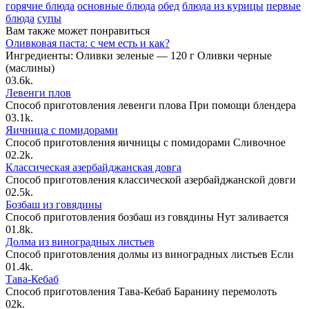
горячие блюда
основные блюда
обед
блюда из курицы
первые
блюда
супы
Вам также может понравиться
Оливковая паста: с чем есть и как?
Ингредиенты: Оливки зеленые — 120 г Оливки черные
(маслины)
0
3.6k.
Левенги плов
Способ приготовления левенги плова При помощи блендера
0
3.1k.
Яичница с помидорами
Способ приготовления яичницы с помидорами Сливочное
0
2.2k.
Классическая азербайджанская довга
Способ приготовления классической азербайджанской довги
0
2.5k.
Бозбаш из говядины
Способ приготовления бозбаш из говядины Нут заливается
0
1.8k.
Долма из виноградных листьев
Способ приготовления долмы из виноградных листьев Если
0
1.4k.
Тава-Кебаб
Способ приготовления Тава-Кебаб Баранину перемолоть
0
2k.