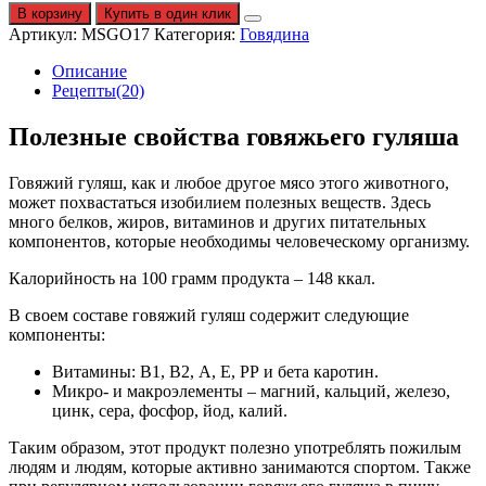
В корзину
Купить в один клик
Артикул:
MSGO17
Категория:
Говядина
Описание
Рецепты(20)
Полезные свойства говяжьего гуляша
Говяжий гуляш, как и любое другое мясо этого животного,
может похвастаться изобилием полезных веществ. Здесь
много белков, жиров, витаминов и других питательных
компонентов, которые необходимы человеческому организму.
Калорийность на 100 грамм продукта – 148 ккал.
В своем составе говяжий гуляш содержит следующие
компоненты:
Витамины: В1, В2, А, Е, РР и бета каротин.
Микро- и макроэлементы – магний, кальций, железо,
цинк, сера, фосфор, йод, калий.
Таким образом, этот продукт полезно употреблять пожилым
людям и людям, которые активно занимаются спортом. Также