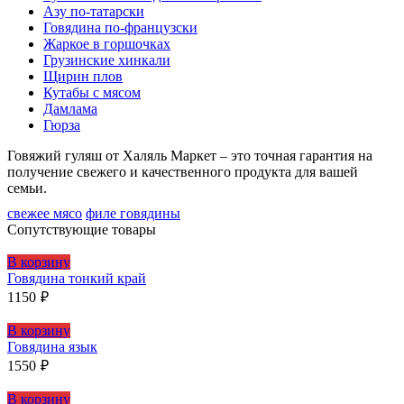
Азу по-татарски
Говядина по-французски
Жаркое в горшочках
Грузинские хинкали
Щирин плов
Кутабы с мясом
Дамлама
Гюрза
Говяжий гуляш от Халяль Маркет – это точная гарантия на
получение свежего и качественного продукта для вашей
семьи.
свежее мясо
филе говядины
Сопутствующие товары
В корзину
Говядина тонкий край
1150
₽
В корзину
Говядина язык
1550
₽
В корзину