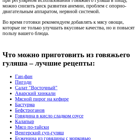
при регулярном использовании говяжьего гуляша в пищу,
можно снизить риск развития анемии, проблем с опорно-
двигательным аппаратом, нервной системой.
Во время готовки рекомендуем добавлять к мясу овощи,
которые не только улучшать вкусовые качества, но и повысят
пользу вашего блюда.
Что можно приготовить из говяжьего
гуляша – лучшие рецепты:
Ган-фан
Пигоди
Салат "Восточный"
Аварский хинкали
Мясной пирог на кефире
Бастурма
Бефстроганов
Говядина в кисло сладком соусе
Калапыр
Мясо по-тайски
Венгерский суп-гуляш
Буженина из говядины с морковью