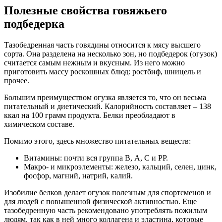
Полезные свойства говяжьего
подбедерка
Тазобедренная часть говядины относится к мясу высшего
сорта. Она разделена на несколько зон, но подбедерок (огузок)
считается самым нежным и вкусным. Из него можно
приготовить массу роскошных блюд: ростбиф, шницель и
прочее.
Большим преимуществом огузка является то, что он весьма
питательный и диетический. Калорийность составляет – 138
ккал на 100 грамм продукта. Белки преобладают в
химическом составе.
Помимо этого, здесь множество питательных веществ:
Витамины: почти вся группа В, А, С и РР.
Макро- и микроэлементы: железо, кальций, селен, цинк,
фосфор, магний, натрий, калий.
Изобилие белков делает огузок полезным для спортсменов и
для людей с повышенной физической активностью. Еще
тазобедренную часть рекомендовано употреблять пожилым
людям, так как в ней много коллагена и эластина, которые