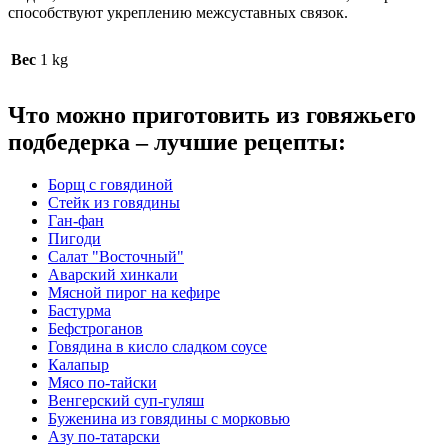
способствуют укреплению межсуставных связок.
Вес
1 kg
Что можно приготовить из говяжьего
подбедерка – лучшие рецепты:
Борщ с говядиной
Стейк из говядины
Ган-фан
Пигоди
Салат "Восточный"
Аварский хинкали
Мясной пирог на кефире
Бастурма
Бефстроганов
Говядина в кисло сладком соусе
Калапыр
Мясо по-тайски
Венгерский суп-гуляш
Буженина из говядины с морковью
Азу по-татарски